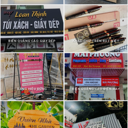
BIỂN QUẢNG CÁO GIÀY DÉP
KHẮC CHỮ TRÊN BÚT VIẾT
BẢNG HIỆU ĐỨNG
BIỂN QUẢNG CÁO ĐIỆN MÁY