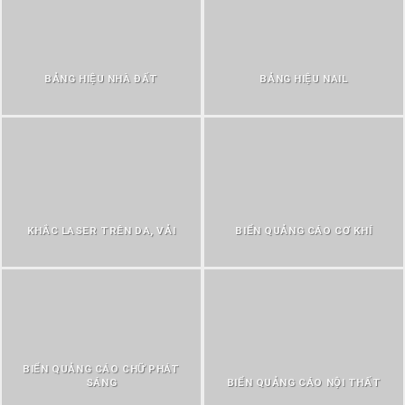
BẢNG HIỆU NHÀ ĐẤT
BẢNG HIỆU NAIL
KHẮC LASER TRÊN DA, VẢI
BIỂN QUẢNG CÁO CƠ KHÍ
BIỂN QUẢNG CÁO CHỮ PHÁT
SÁNG
BIỂN QUẢNG CÁO NỘI THẤT