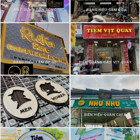
MẶT DỰNG TÔN SÓNG
BẢNG HIỆU CẦM ĐỒ
BẢNG HIỆU TẤM ỐP 3D
BIỂN QUẢNG CÁO VỊT QUAY
BIỂN WC
BIỂN HIỆU QUÁN CAFE