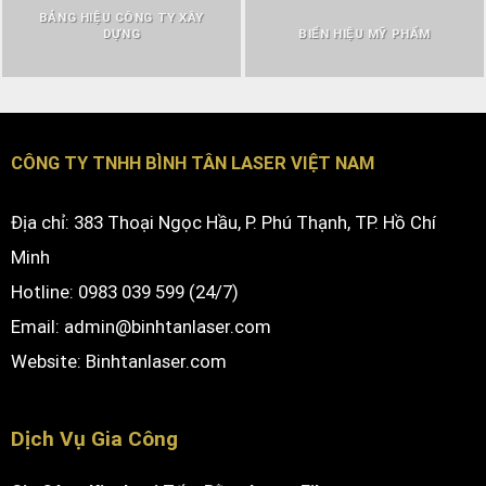
BẢNG HIỆU CÔNG TY XÂY
DỰNG
BIỂN HIỆU MỸ PHẨM
CÔNG TY TNHH BÌNH TÂN LASER VIỆT NAM
Địa chỉ: 383 Thoại Ngọc Hầu, P. Phú Thạnh, TP. Hồ Chí
Minh
Hotline: 0983 039 599 (24/7)
Email: admin@binhtanlaser.com
Website:
Binhtanlaser.com
Dịch Vụ Gia Công