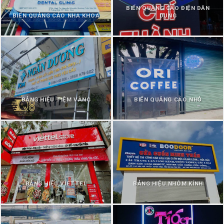
BIỂN QUẢNG CÁO ĐIỆN DÂN
BIỂN QUẢNG CÁO NHA KHOA
DỤNG
BẢNG HIỆU TIỆM VÀNG
BIỂN QUẢNG CÁO NHỎ
BẢNG HIỆU VIETTEL
BẢNG HIỆU NHÔM KÍNH