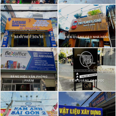
BẢNG HIỆU SỬA XE
BIỂN QUẢNG CÁO NHÀ HÀNG
BẢNG HIỆU VĂN PHÒNG
PHẨM
BIỂN QUẢNG CÁO DỌC