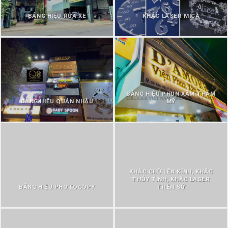
BẢNG HIỆU RỬA XE
KHẮC LASER MICA
BẢNG HIỆU PHUN XĂM THẨM
BẢNG HIỆU QUÁN NHẬU
MỸ
KHẮC CHỮ LÊN KÍNH, KHẮC
THỦY TINH, KHẮC LASER
BẢNG HIỆU PHOTOCOPY
TRÊN SỨ