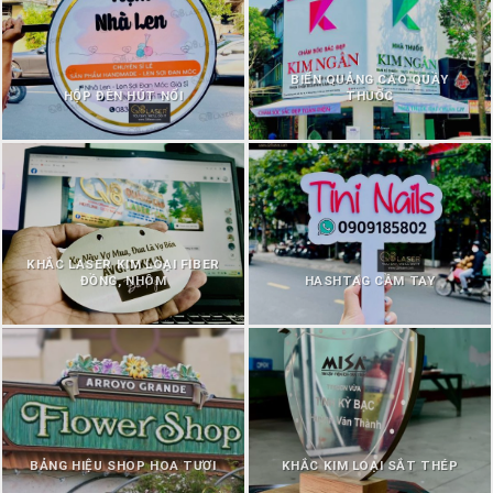
BIỂN QUẢNG CÁO QUẦY
HỘP ĐÈN HÚT NỔI
THUỐC
KHẮC LASER KIM LOẠI FIBER
ĐỒNG, NHÔM
HASHTAG CẦM TAY
BẢNG HIỆU SHOP HOA TƯƠI
KHẮC KIM LOẠI SẮT THÉP