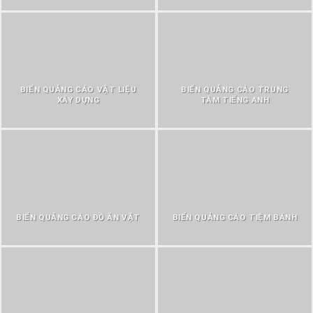
BIỂN QUẢNG CÁO VẬT LIỆU
BIỂN QUẢNG CÁO TRUNG
XÂY DỰNG
TÂM TIẾNG ANH
BIỂN QUẢNG CÁO ĐỒ ĂN VẶT
BIỂN QUẢNG CÁO TIỆM BÁNH