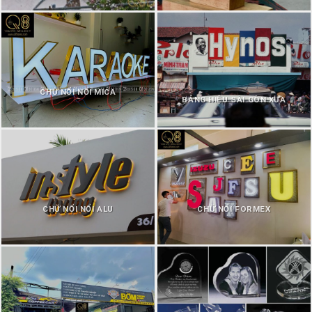
CHỮ NỔI NỔI MICA
BẢNG HIỆU SÀI GÒN XƯA
CHỮ NỔI NỔI ALU
CHỮ NỔI FORMEX