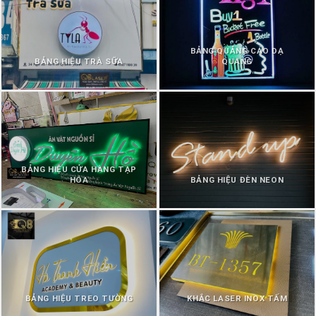
BẢNG QUẢNG CÁO DẠ
BẢNG HIỆU TRÀ SỮA
QUANG
BẢNG HIỆU CỬA HÀNG TẠP
HÓA
BẢNG HIỆU ĐÈN NEON
BẢNG HIỆU TREO TƯỜNG
KHẮC LASER INOX TẤM