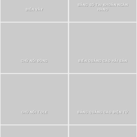
BẢNG SỐ TÀI KHOẢN NGÂN
BIỂN VẪY
HÀNG
CHỮ NỔI ĐỒNG
BIỂN QUẢNG CÁO HẢI SẢN
CHỮ NỔI TOLE
BẢNG QUẢNG CÁO ĐIỆN TỬ