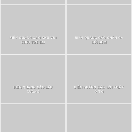
BIỂN QUẢNG CÁO KHU VUI
BIỂN QUẢNG CÁO CHĂN GA
CHƠI TRẺ EM
GỐI ĐỆM
BIỂN QUẢNG CÁO LẨU
BIỂN QUẢNG CÁO NỘI THẤT
NƯỚNG
Ô TÔ