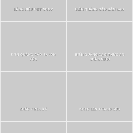
BẢNG HIỆU PET SHOP
BIỂN QUẢNG CÁO BÁN GẠO
BIỂN QUẢNG CÁO SALON
BIỂN QUẢNG CÁO THỨC ĂN
TÓC
CHĂN NUÔI
KHẮC TRÊN ĐÁ
KHẮC LÊN TRANG SỨC