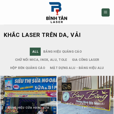
Skip
to
content
KHẮC LASER TRÊN DA, VẢI
ALL
BẢNG HIỆU QUẢNG CÁO
CHỮ NỔI MICA, INOX, ALU, TOLE
GIA CÔNG LASER
HỘP ĐÈN QUẢNG CÁO
MẶT DỰNG ALU - BẢNG HIỆU ALU
BIỂN QUẢNG CÁO NGOÀI
BẢNG HIỆU CỬA HÀNG SỮA
TRỜI