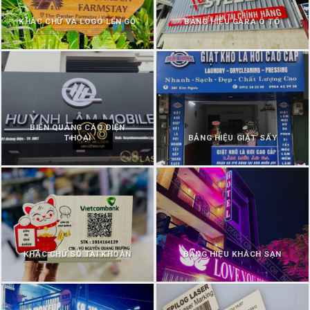
KHẮC CHỮ VÀ LOGO LÊN GỖ
BẢNG HIỆU GARA Ô TÔ
BIỂN QUẢNG CÁO ĐIỆN
THOẠI
BẢNG HIỆU GIẶT SẤY
KHẮC CHỮ SỐ TÀI KHOẢN
BẢNG HIỆU KHÁCH SẠN