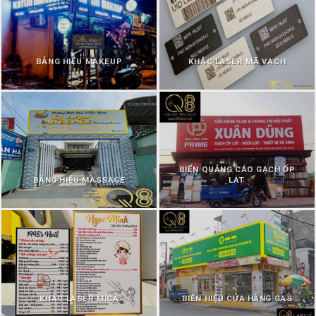
BẢNG HIỆU MAKEUP
KHẮC LASER MÃ VẠCH
BIỂN QUẢNG CÁO GẠCH ỐP
BẢNG HIỆU MASSAGE
LÁT
KHẮC LASER MICA
BIỂN HIỆU CỬA HÀNG GAS