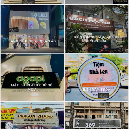
BIỂN QUẢNG CÁO GỘI ĐẦU
BẢNG HIỆU SHOP QUẦN ÁO
DƯỠNG SINH
MẶT DỰNG ALU CHỮ NỔI
MICA
BIỂN VẪY TRÒN