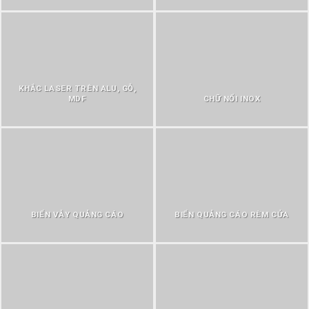
KHẮC LASER TRÊN ALU, GỖ,
MDF
CHỮ NỔI INOX
BIỂN VẪY QUẢNG CÁO
BIỂN QUẢNG CÁO RÈM CỬA