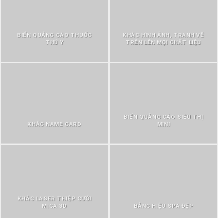
BIỂN QUẢNG CÁO THUỐC
KHẮC HÌNH ẢNH, TRANH VẼ
THÚ Y
TRÊN LÊN MỌI CHẤT LIỆU
BIỂN QUẢNG CÁO SIÊU THỊ
KHẮC NAME CARD
MINI
KHẮC LASER THIỆP CƯỚI
MICA 3D
BẢNG HIỆU SPA ĐẸP