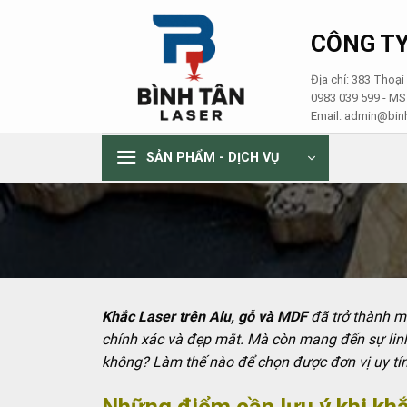
Skip
to
CÔNG TY
content
Địa chỉ: 383 Thoạ
0983 039 599 - M
Email: admin@binh
SẢN PHẨM - DỊCH VỤ
Khắc Laser trên Alu, gỗ và MDF
đã trở thành mộ
chính xác và đẹp mắt. Mà còn mang đến sự linh 
không? Làm thế nào để chọn được đơn vị uy tín
Những điểm cần lưu ý khi kh