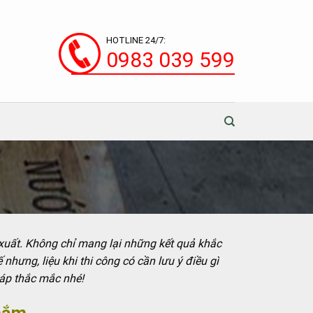
HOTLINE 24/7:
0983 039 599
 xuất. Không chỉ mang lại những kết quả khắc
hưng, liệu khi thi công có cần lưu ý điều gì
đáp thắc mắc nhé!
 nắm