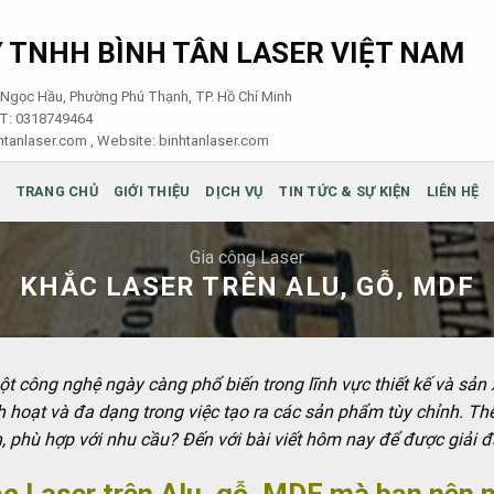
 TNHH BÌNH TÂN LASER VIỆT NAM
i Ngọc Hầu, Phường Phú Thạnh, TP. Hồ Chí Minh
ST: 0318749464
tanlaser.com , Website:
binhtanlaser.com
TRANG CHỦ
GIỚI THIỆU
DỊCH VỤ
TIN TỨC & SỰ KIỆN
LIÊN HỆ
Gia công Laser
KHẮC LASER TRÊN ALU, GỖ, MDF
t công nghệ ngày càng phổ biến trong lĩnh vực thiết kế và sản
hoạt và đa dạng trong việc tạo ra các sản phẩm tùy chỉnh. Thế n
, phù hợp với nhu cầu? Đến với bài viết hôm nay để được giải 
ắc Laser trên Alu, gỗ, MDF mà bạn nên