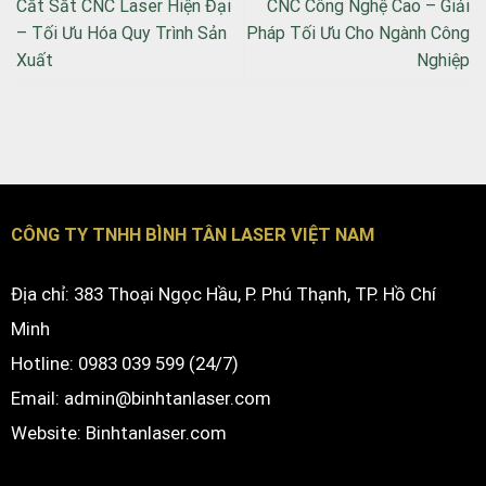
Cắt Sắt CNC Laser Hiện Đại
CNC Công Nghệ Cao – Giải
– Tối Ưu Hóa Quy Trình Sản
Pháp Tối Ưu Cho Ngành Công
Xuất
Nghiệp
CÔNG TY TNHH BÌNH TÂN LASER VIỆT NAM
Địa chỉ: 383 Thoại Ngọc Hầu, P. Phú Thạnh, TP. Hồ Chí
Minh
Hotline: 0983 039 599 (24/7)
Email: admin@binhtanlaser.com
Website:
Binhtanlaser.com