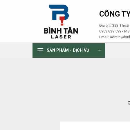
Skip
to
CÔNG TY
content
Địa chỉ: 383 Thoạ
0983 039 599 - M
Email: admin@binh
SẢN PHẨM - DỊCH VỤ
G