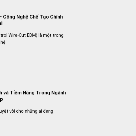
– Công Nghệ Chế Tạo Chính
ại
rol Wire-Cut EDM) là một trong
ghệ
ch và Tiềm Năng Trong Ngành
ệp
uyệt vời cho những ai đang