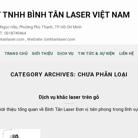
 TNHH BÌNH TÂN LASER VIỆT NAM
i Ngọc Hầu, Phường Phú Thạnh, TP. Hồ Chí Minh
ST: 0318749464
tanlaser.com , Website:
binhtanlaser.com
TRANG CHỦ
GIỚI THIỆU
DỊCH VỤ
TIN TỨC & SỰ KIỆN
LIÊN HỆ
CATEGORY ARCHIVES:
CHƯA PHÂN LOẠI
Dịch vụ khắc laser trên gỗ
iới thiệu tổng quan về Bình Tân Laser Đơn vị tiên phong trong lĩnh v