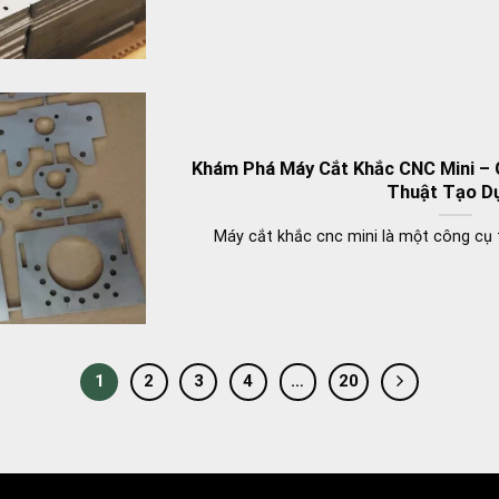
Khám Phá Máy Cắt Khắc CNC Mini – 
Thuật Tạo D
Máy cắt khắc cnc mini là một công cụ 
1
2
3
4
…
20