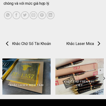
chóng và với mức giá hợp lý.
Khắc Chữ Số Tài Khoản
Khắc Laser Mica
KHẮC CHỮ TRÊN BÚT
KHẮC LASER INOX TẤM
VIẾT