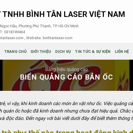
 TNHH BÌNH TÂN LASER VIỆT NAM
i Ngọc Hầu, Phường Phú Thạnh, TP. Hồ Chí Minh
ST: 0318749464
tanlaser.com , Website:
binhtanlaser.com
TRANG CHỦ
GIỚI THIỆU
DỊCH VỤ
TIN TỨC & SỰ KIỆN
LIÊN HỆ
Bảng hiệu quảng cáo
BIỂN QUẢNG CÁO BÁN ỐC
trẻ, vì vậy, khi kinh doanh các món ăn vặt như ốc. Việc quảng 
nh quán ốc hoặc đã kinh doanh nhưng chưa đạt hiệu quả. Chắc 
à độc đáo. Đến ngay với bài viết dưới đây để biết thêm thông t
 trò như thế nào trong hoạt động kinh 