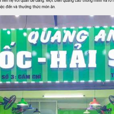
à liên hệ với quán dễ dàng. Một biển quảng cáo thông minh và rõ
iệc đến và thưởng thức món ăn.