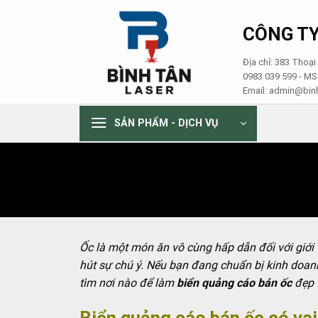
Skip
to
CÔNG TY
content
Địa chỉ: 383 Thoạ
0983 039 599 - M
Email: admin@binh
SẢN PHẨM - DỊCH VỤ
Ốc là một món ăn vô cùng hấp dẫn đối với giới 
hút sự chú ý. Nếu bạn đang chuẩn bị kinh doa
tìm nơi nào để làm
biển quảng cáo bán ốc
đẹp v
Biển quảng cáo bán ốc có vai