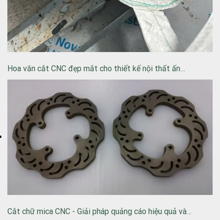
Hoa văn cắt CNC đẹp mắt cho thiết kế nội thất ấn…
Cắt chữ mica CNC - Giải pháp quảng cáo hiệu quả và…