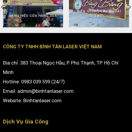
BIỂN QUẢNG CÁO NGOÀI
BẢNG HIỆU CỬA HÀNG SỮA
TRỜI
CÔNG TY TNHH BÌNH TÂN LASER VIỆT NAM
Địa chỉ: 383 Thoại Ngọc Hầu, P. Phú Thạnh, TP. Hồ Chí
Minh
Hotline: 0983 039 599 (24/7)
Email: admin@binhtanlaser.com
Website:
Binhtanlaser.com
Dịch Vụ Gia Công