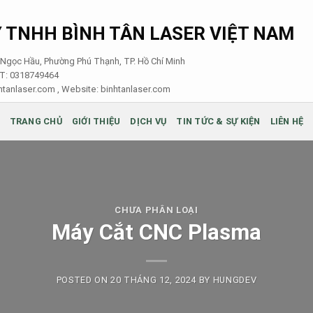
 TNHH BÌNH TÂN LASER VIỆT NAM
i Ngọc Hầu, Phường Phú Thạnh, TP. Hồ Chí Minh
ST: 0318749464
tanlaser.com , Website:
binhtanlaser.com
TRANG CHỦ
GIỚI THIỆU
DỊCH VỤ
TIN TỨC & SỰ KIỆN
LIÊN HỆ
CHƯA PHÂN LOẠI
Máy Cắt CNC Plasma
POSTED ON
20 THÁNG 12, 2024
BY
HUNGDEV