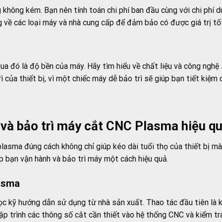
g không kém. Bạn nên tính toán chi phí ban đầu cùng với chi phí d
g về các loại máy và nhà cung cấp để đảm bảo có được giá trị tố
a đó là độ bền của máy. Hãy tìm hiểu về chất liệu và công nghệ 
của thiết bị, vì một chiếc máy dễ bảo trì sẽ giúp bạn tiết kiệm ch
và bảo trì máy cắt CNC Plasma hiệu q
lasma đúng cách không chỉ giúp kéo dài tuổi thọ của thiết bị mà
 bạn vận hành và bảo trì máy một cách hiệu quả.
asma
ọc kỹ hướng dẫn sử dụng từ nhà sản xuất. Thao tác đầu tiên là k
lập trình các thông số cắt cần thiết vào hệ thống CNC và kiểm 