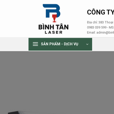
Skip
to
CÔNG TY
content
Địa chỉ: 383 Thoạ
0983 039 599 - M
Email: admin@binh
SẢN PHẨM - DỊCH VỤ