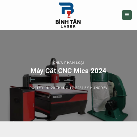
Skip
to
content
CHƯA PHÂN LOẠI
Máy Cắt CNC Mica 2024
POSTED ON
20 THÁNG 12, 2024
BY
HUNGDEV