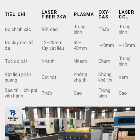
LASER
OXY-
LASER
TIÊU CHÍ
PLASMA
FIBER 3KW
GAS
CO₂
Trung
Trung
Độ chính xác
Rất cao
Thấp
bình
bình
Độ dày cắt tối
12–20mm
30–
>40mm
~15mm
đa
tùy vật liệu
40mm
Trung
Tốc độ cắt
Nhanh
Nhanh
Chậm
bình
Vật liệu phản
Không
Không
Cắt tốt
Kém
quang
khả thi
khả thi
Bảo trì – chi phí
Trung
Thấp
Cao
Cao
vận hành
bình