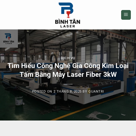
Skip
to
content
DỊCH VỤ
Tìm Hiểu Công Nghệ Gia Công Kim Loại
Tấm Bằng Máy Laser Fiber 3kW
POSTED ON
2 THÁNG 8, 2025
BY
QUANTRI