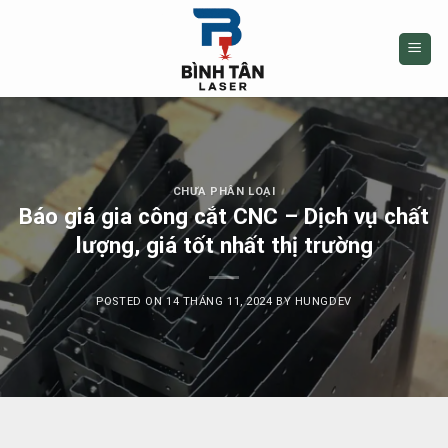
Skip
to
content
CHƯA PHÂN LOẠI
Báo giá gia công cắt CNC – Dịch vụ chất
lượng, giá tốt nhất thị trường
POSTED ON
14 THÁNG 11, 2024
BY
HUNGDEV