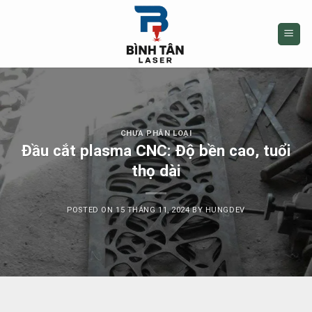
Skip
to
content
CHƯA PHÂN LOẠI
Đầu cắt plasma CNC: Độ bền cao, tuổi
thọ dài
POSTED ON
15 THÁNG 11, 2024
BY
HUNGDEV