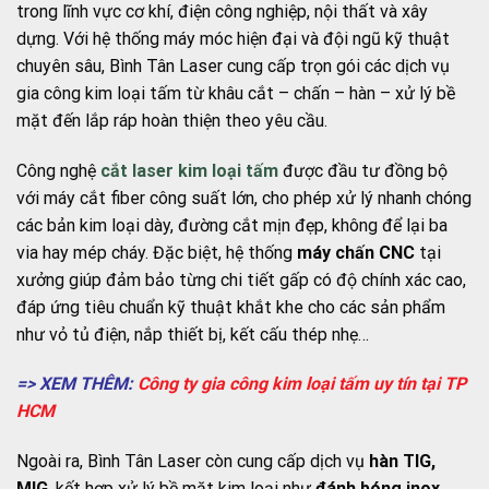
trong lĩnh vực cơ khí, điện công nghiệp, nội thất và xây
dựng. Với hệ thống máy móc hiện đại và đội ngũ kỹ thuật
chuyên sâu, Bình Tân Laser cung cấp trọn gói các dịch vụ
gia công kim loại tấm từ khâu cắt – chấn – hàn – xử lý bề
mặt đến lắp ráp hoàn thiện theo yêu cầu.
Công nghệ
cắt laser kim loại tấm
được đầu tư đồng bộ
với máy cắt fiber công suất lớn, cho phép xử lý nhanh chóng
các bản kim loại dày, đường cắt mịn đẹp, không để lại ba
via hay mép cháy. Đặc biệt, hệ thống
máy chấn CNC
tại
xưởng giúp đảm bảo từng chi tiết gấp có độ chính xác cao,
đáp ứng tiêu chuẩn kỹ thuật khắt khe cho các sản phẩm
như vỏ tủ điện, nắp thiết bị, kết cấu thép nhẹ…
=> XEM THÊM:
Công ty gia công kim loại tấm uy tín tại TP
HCM
Ngoài ra, Bình Tân Laser còn cung cấp dịch vụ
hàn TIG,
MIG
, kết hợp xử lý bề mặt kim loại như
đánh bóng inox,