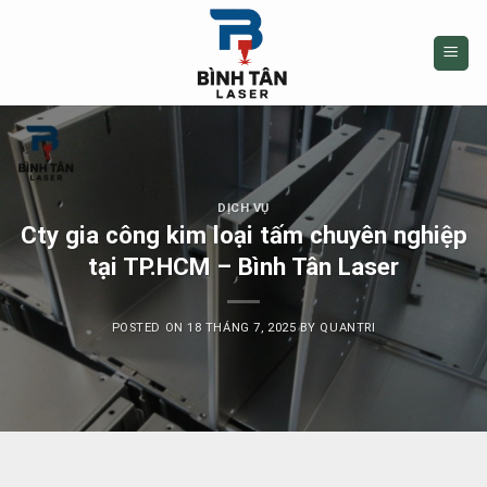
Skip
to
content
DỊCH VỤ
Cty gia công kim loại tấm chuyên nghiệp
tại TP.HCM – Bình Tân Laser
POSTED ON
18 THÁNG 7, 2025
BY
QUANTRI