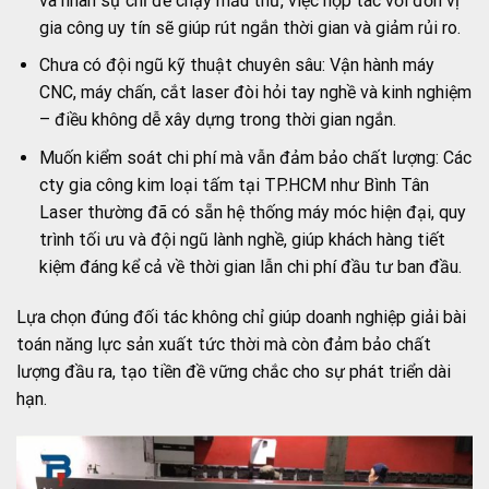
và nhân sự chỉ để chạy mẫu thử, việc hợp tác với đơn vị
gia công uy tín sẽ giúp rút ngắn thời gian và giảm rủi ro.
Chưa có đội ngũ kỹ thuật chuyên sâu: Vận hành máy
CNC, máy chấn, cắt laser đòi hỏi tay nghề và kinh nghiệm
– điều không dễ xây dựng trong thời gian ngắn.
Muốn kiểm soát chi phí mà vẫn đảm bảo chất lượng: Các
cty gia công kim loại tấm tại TP.HCM như Bình Tân
Laser thường đã có sẵn hệ thống máy móc hiện đại, quy
trình tối ưu và đội ngũ lành nghề, giúp khách hàng tiết
kiệm đáng kể cả về thời gian lẫn chi phí đầu tư ban đầu.
Lựa chọn đúng đối tác không chỉ giúp doanh nghiệp giải bài
toán năng lực sản xuất tức thời mà còn đảm bảo chất
lượng đầu ra, tạo tiền đề vững chắc cho sự phát triển dài
hạn.