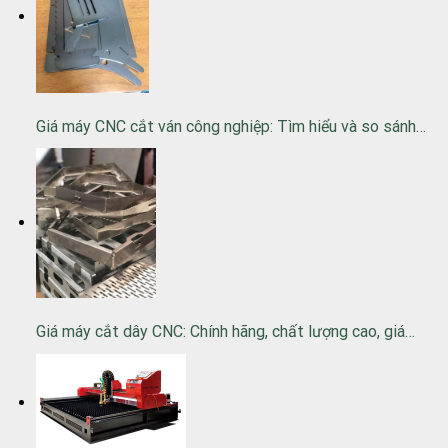
Giá máy CNC cắt ván công nghiệp: Tìm hiểu và so sánh…
Giá máy cắt dây CNC: Chính hãng, chất lượng cao, giá…