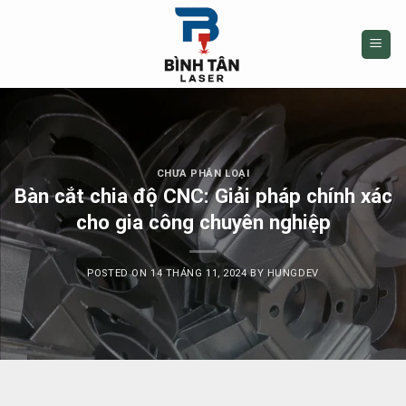
Skip
to
content
CHƯA PHÂN LOẠI
Bàn cắt chia độ CNC: Giải pháp chính xác
cho gia công chuyên nghiệp
POSTED ON
14 THÁNG 11, 2024
BY
HUNGDEV