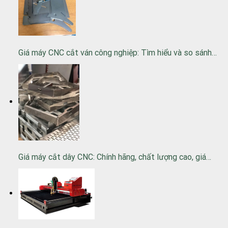
Giá máy CNC cắt ván công nghiệp: Tìm hiểu và so sánh…
Giá máy cắt dây CNC: Chính hãng, chất lượng cao, giá…