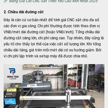
Bảng Giá Cắt CNC Sắt Theo Yêu Cầu Mới Nhất 2025
2. Chiều dài đường cắt
Đây là căn cứ cơ bản nhất để tính giá CNC sắt cho đa số
các đơn vị gia công. Chi phí thường được tính theo đơn vị
VNĐ/mét dài đường cắt (hoặc VNĐ/inch). Tổng chiều dài
đường cắt càng lớn, chi phí càng cao. Tuy nhiên, đây cũng là
yếu tố cho thấy lợi thế của việc cắt số lượng lớn. Khi tổng
chiều dài tăng, giá trên mỗi mét dài có xu hướng giảm. Bởi
vì chi phí lập trình và setup máy đã được chia nhỏ.