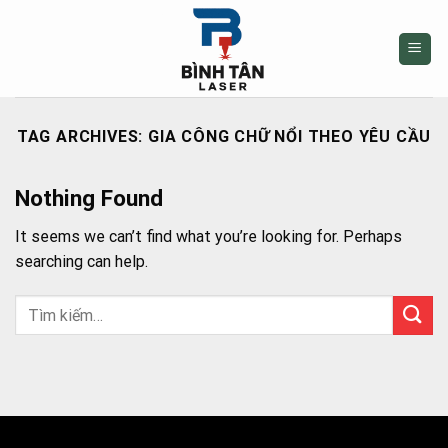
Skip
to
content
TAG ARCHIVES:
GIA CÔNG CHỮ NỔI THEO YÊU CẦU
Nothing Found
It seems we can’t find what you’re looking for. Perhaps
searching can help.