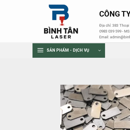
Skip
to
CÔNG TY
content
Địa chỉ: 383 Thoạ
0983 039 599 - M
Email: admin@binh
SẢN PHẨM - DỊCH VỤ