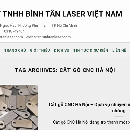
 TNHH BÌNH TÂN LASER VIỆT NAM
i Ngọc Hầu, Phường Phú Thạnh, TP. Hồ Chí Minh
ST: 0318749464
tanlaser.com , Website:
binhtanlaser.com
TRANG CHỦ
GIỚI THIỆU
DỊCH VỤ
TIN TỨC & SỰ KIỆN
LIÊN HỆ
TAG ARCHIVES:
CẮT GỖ CNC HÀ NỘI
Cắt gỗ CNC Hà Nội – Dịch vụ chuyên 
chóng
Cắt gỗ CNC Hà Nội đang trở thành một x