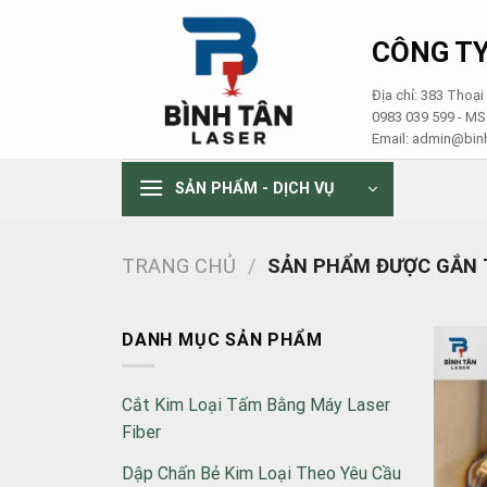
Skip
to
CÔNG TY
content
Địa chỉ: 383 Thoạ
0983 039 599 - M
Email: admin@binh
SẢN PHẨM - DỊCH VỤ
TRANG CHỦ
/
SẢN PHẨM ĐƯỢC GẮN T
DANH MỤC SẢN PHẨM
Cắt Kim Loại Tấm Bằng Máy Laser
Fiber
Dập Chấn Bẻ Kim Loại Theo Yêu Cầu