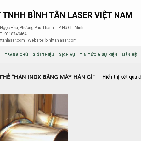
 TNHH BÌNH TÂN LASER VIỆT NAM
i Ngọc Hầu, Phường Phú Thạnh, TP. Hồ Chí Minh
ST: 0318749464
tanlaser.com , Website:
binhtanlaser.com
TRANG CHỦ
GIỚI THIỆU
DỊCH VỤ
TIN TỨC & SỰ KIỆN
LIÊN HỆ
HẺ “HÀN INOX BẰNG MÁY HÀN GÌ”
Hiển thị kết quả 