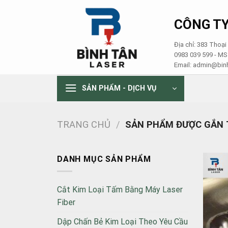
Skip
to
CÔNG TY
content
Địa chỉ: 383 Thoạ
0983 039 599 - M
Email: admin@binh
SẢN PHẨM - DỊCH VỤ
TRANG CHỦ
/
SẢN PHẨM ĐƯỢC GẮN T
DANH MỤC SẢN PHẨM
Cắt Kim Loại Tấm Bằng Máy Laser
Fiber
Dập Chấn Bẻ Kim Loại Theo Yêu Cầu