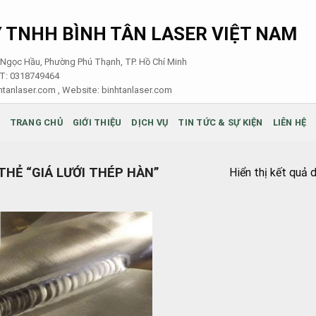
 TNHH BÌNH TÂN LASER VIỆT NAM
i Ngọc Hầu, Phường Phú Thạnh, TP. Hồ Chí Minh
ST: 0318749464
tanlaser.com , Website:
binhtanlaser.com
TRANG CHỦ
GIỚI THIỆU
DỊCH VỤ
TIN TỨC & SỰ KIỆN
LIÊN HỆ
HẺ “GIÁ LƯỚI THÉP HÀN”
Hiển thị kết quả 