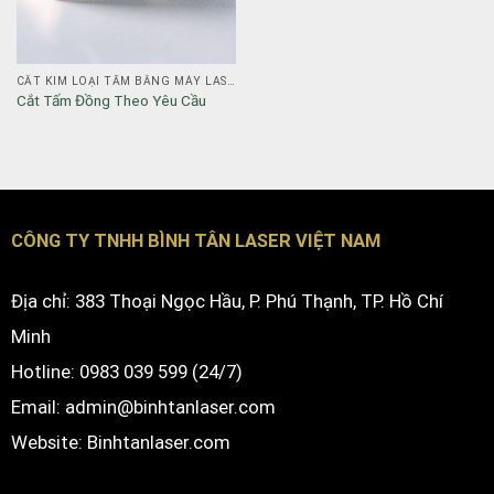
CẮT KIM LOẠI TẤM BẰNG MÁY LASER FIBER
Cắt Tấm Đồng Theo Yêu Cầu
CÔNG TY TNHH BÌNH TÂN LASER VIỆT NAM
Địa chỉ: 383 Thoại Ngọc Hầu, P. Phú Thạnh, TP. Hồ Chí
Minh
Hotline: 0983 039 599 (24/7)
Email: admin@binhtanlaser.com
Website:
Binhtanlaser.com