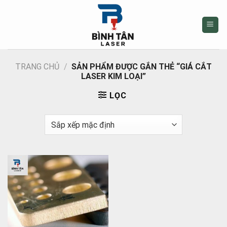
Skip
to
content
TRANG CHỦ
/
SẢN PHẨM ĐƯỢC GẮN THẺ “GIÁ CẮT
LASER KIM LOẠI”
LỌC