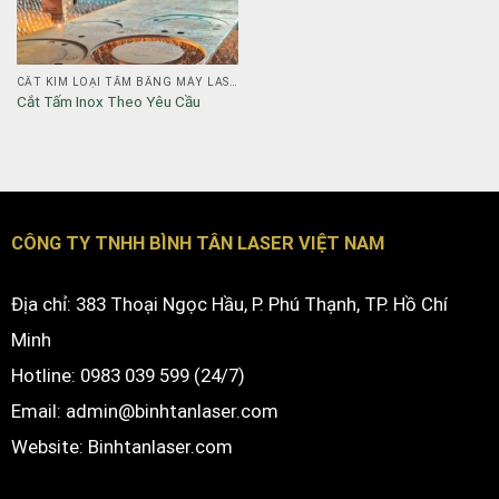
CẮT KIM LOẠI TẤM BẰNG MÁY LASER FIBER
Cắt Tấm Inox Theo Yêu Cầu
CÔNG TY TNHH BÌNH TÂN LASER VIỆT NAM
Địa chỉ: 383 Thoại Ngọc Hầu, P. Phú Thạnh, TP. Hồ Chí
Minh
Hotline: 0983 039 599 (24/7)
Email: admin@binhtanlaser.com
Website:
Binhtanlaser.com