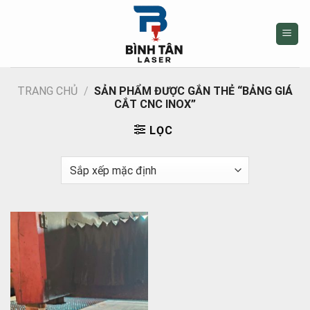
Skip
to
content
TRANG CHỦ
/
SẢN PHẨM ĐƯỢC GẮN THẺ “BẢNG GIÁ
CẮT CNC INOX”
LỌC