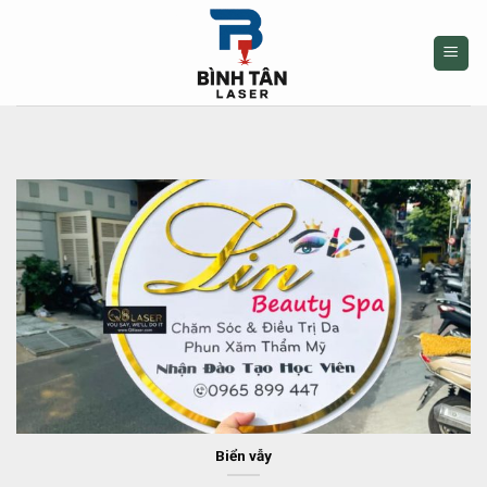
Skip
to
content
Biển vẫy